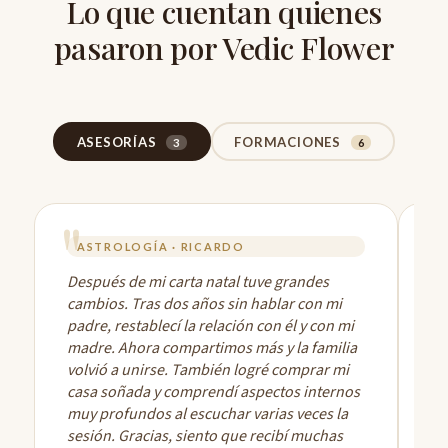
Lo que cuentan quienes
pasaron por Vedic Flower
ASESORÍAS
FORMACIONES
3
6
ASTROLOGÍA · RICARDO
Después de mi carta natal tuve grandes
La
cambios. Tras dos años sin hablar con mi
me
padre, restablecí la relación con él y con mi
es
madre. Ahora compartimos más y la familia
de
volvió a unirse. También logré comprar mi
de
casa soñada y comprendí aspectos internos
fu
muy profundos al escuchar varias veces la
ab
sesión. Gracias, siento que recibí muchas
ap