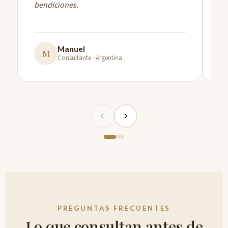
bendiciones.
Ag
fo
Manuel
M
Consultante · Argentina
PREGUNTAS FRECUENTES
Lo que consultan antes de